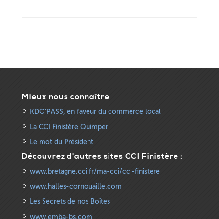
Mieux nous connaître
KDO’PASS, en faveur du commerce local
La CCI Finistère Quimper
Le mot du Président
Découvrez d'autres sites CCI Finistère :
www.bretagne.cci.fr/ma-cci/cci-finistere
www.halles-cornouaille.com
Les Secrets de nos Boîtes
www.emba-bs.com