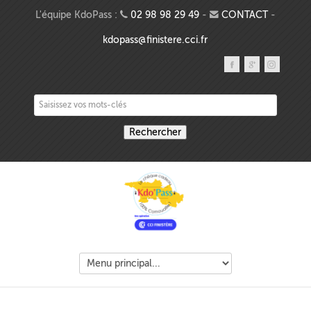
Aller au contenu principal
L'équipe KdoPass :
02 98 98 29 49
-
CONTACT
-
kdopass@finistere.cci.fr
Saisissez vos mots-clés