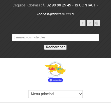
Aller au contenu principal
L'équipe KdoPass :
02 98 98 29 49
-
CONTACT
-
kdopass@finistere.cci.fr
Saisissez vos mots-clés