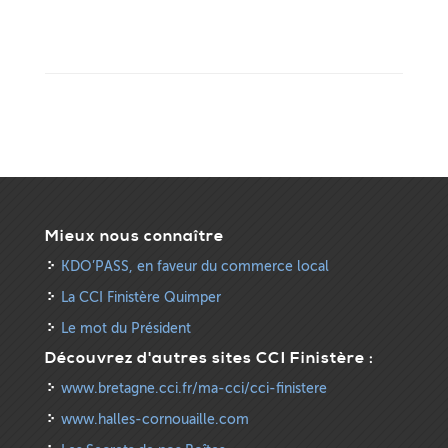
Mieux nous connaître
KDO’PASS, en faveur du commerce local
La CCI Finistère Quimper
Le mot du Président
Découvrez d'autres sites CCI Finistère :
www.bretagne.cci.fr/ma-cci/cci-finistere
www.halles-cornouaille.com