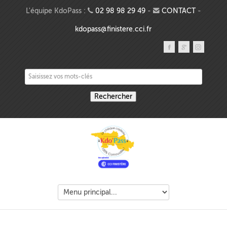
Aller au contenu principal
L'équipe KdoPass :
02 98 98 29 49
-
CONTACT
-
kdopass@finistere.cci.fr
Saisissez vos mots-clés