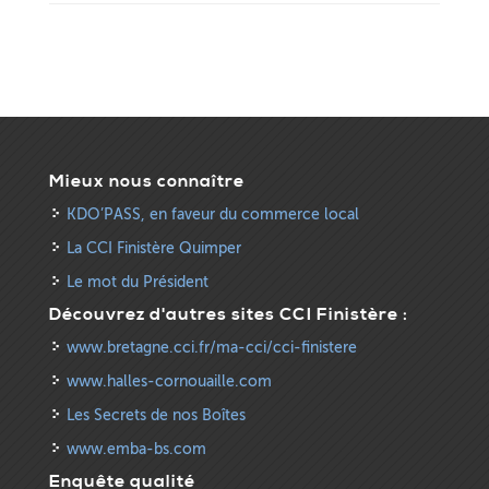
Mieux nous connaître
KDO’PASS, en faveur du commerce local
La CCI Finistère Quimper
Le mot du Président
Découvrez d'autres sites CCI Finistère :
www.bretagne.cci.fr/ma-cci/cci-finistere
www.halles-cornouaille.com
Les Secrets de nos Boîtes
www.emba-bs.com
Enquête qualité