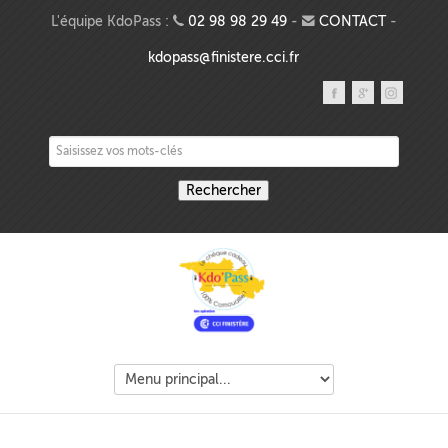
Aller au contenu principal
L'équipe KdoPass :
02 98 98 29 49
-
CONTACT
-
kdopass@finistere.cci.fr
Saisissez vos mots-clés