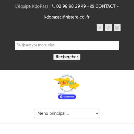
Aller au contenu principal
L'équipe KdoPass :
02 98 98 29 49
-
CONTACT
-
kdopass@finistere.cci.fr
Saisissez vos mots-clés