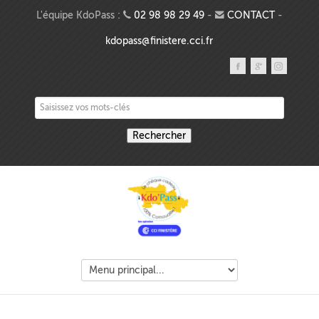
Aller au contenu principal
L'équipe KdoPass :
02 98 98 29 49
-
CONTACT
-
kdopass@finistere.cci.fr
Saisissez vos mots-clés