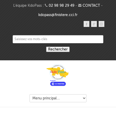
Aller au contenu principal
L'équipe KdoPass :
02 98 98 29 49
-
CONTACT
-
kdopass@finistere.cci.fr
Saisissez vos mots-clés