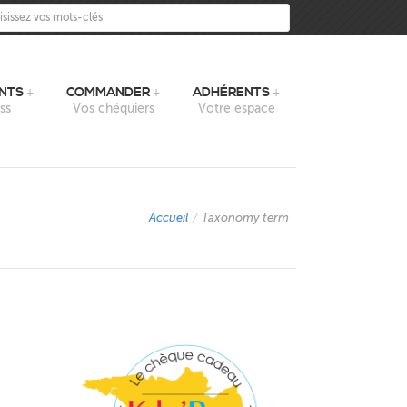
sissez vos mots-clés
NTS
COMMANDER
ADHÉRENTS
ss
Vos chéquiers
Votre espace
Accueil
/
Taxonomy term