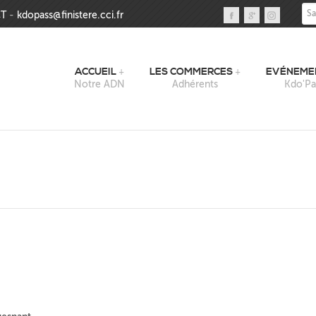
Sai
T
-
kdopass@finistere.cci.fr
ACCUEIL
LES COMMERCES
EVÉNEME
Notre ADN
Adhérents
Kdo'Pa