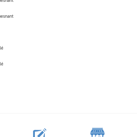
uesnant
uesnant
lé
lé