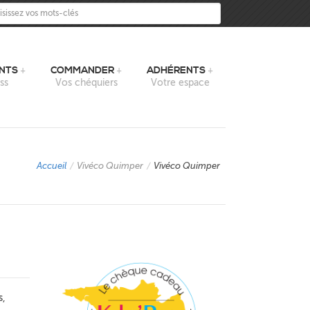
sissez vos mots-clés
NTS
COMMANDER
ADHÉRENTS
ss
Vos chéquiers
Votre espace
Accueil
/
Vivéco Quimper
/
Vivéco Quimper
s,