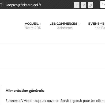
Sai
T
-
kdopass@finistere.cci.fr
ACCUEIL
LES COMMERCES
EVÉNEME
Notre ADN
Adhérents
Kdo'Pa
Alimentation générale
Superette Vivéco, toujours ouverte. Service gratuit pour les client