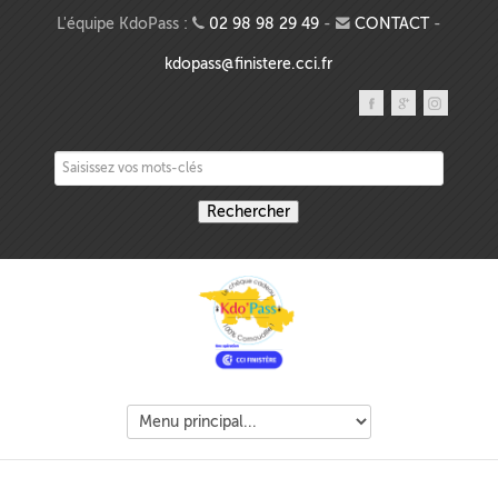
Aller au contenu principal
L'équipe KdoPass :
02 98 98 29 49
-
CONTACT
-
kdopass@finistere.cci.fr
Saisissez vos mots-clés