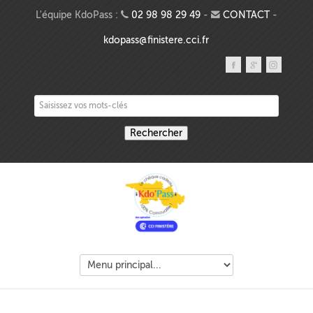
Aller au contenu principal
L'équipe KdoPass :
02 98 98 29 49
-
CONTACT
-
kdopass@finistere.cci.fr
Saisissez vos mots-clés