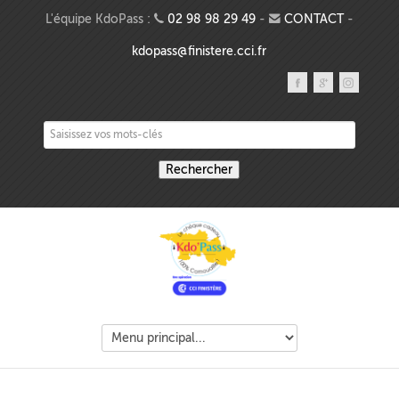
Aller au contenu principal
L'équipe KdoPass :
02 98 98 29 49
-
CONTACT
-
kdopass@finistere.cci.fr
Saisissez vos mots-clés