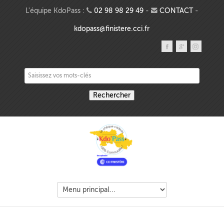
Aller au contenu principal
L'équipe KdoPass :
02 98 98 29 49
-
CONTACT
-
kdopass@finistere.cci.fr
Saisissez vos mots-clés