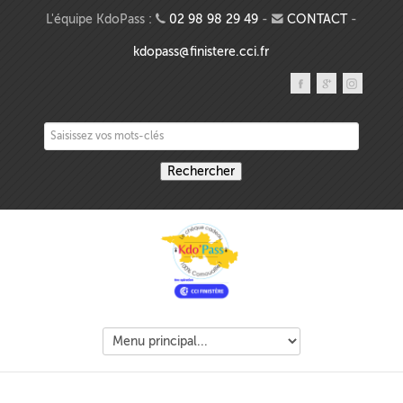
Aller au contenu principal
L'équipe KdoPass :
02 98 98 29 49
-
CONTACT
-
kdopass@finistere.cci.fr
Saisissez vos mots-clés